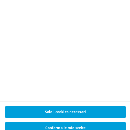
BUSINESS SOSTENIBILE
Il Programma
ReMed
™
Solo i cookies necessari
Driving change nel ridurre l'utilizzo di
plastica
Conferma le mie scelte