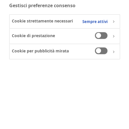
Gestisci preferenze consenso
Per tutte le domande relative ai media,
contatta il team italiano di comunicazione
Cookie strettamente necessari
Sempre attivi
Novo Nordisk.
Cookie di prestazione
Isabella Roth: Head of External
Communication
Cookie per pubblicità mirata
Tel: +39-3403840434
Email:
ISRO@novonordisk.com