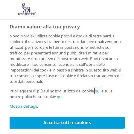
Diamo valore alla tua privacy
Novo Nordisk utilizza cookie propri e cookie di terze parti. I
cookie e il relativo trattamento dei tuoi dati personali vengono
utilizzati per ricordare le tue impostazioni, le metriche sul
Media
traffico, per presentarti annunci pubblicitari mirati e per
monitorare il tuo utilizzo del nostro sito web. Puoi revocare o
modificare il tuo consenso facendo clic sull'icona delle
impostazioni dei cookie in basso a sinistra in questo sito web. Il
tuo consenso copre l'uso dei cookie e il relativo trattamento dei
tuoi dati personali.
Pagina per la stampa ed i media
Puoi leggere di più sul nostro utilizzo dei cookie
qui
e sulle
italiani
nostre politiche sui cookie
qui
Mostra dettagli
.
Dettagli di contatto per i media
Accetta tutti i cookies
Italiani