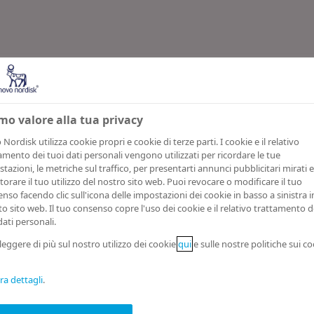
nsenso
mo valore alla tua privacy
Nordisk utilizza cookie propri e cookie di terze parti. I cookie e il relativo
razione di cons
amento dei tuoi dati personali vengono utilizzati per ricordare le tue
tazioni, le metriche sul traffico, per presentarti annunci pubblicitari mirati e
orare il tuo utilizzo del nostro sito web. Puoi revocare o modificare il tuo
nso facendo clic sull'icona delle impostazioni dei cookie in basso a sinistra i
tiva sulla priv
o sito web. Il tuo consenso copre l'uso dei cookie e il relativo trattamento d
dati personali.
leggere di più sul nostro utilizzo dei cookie
qui
e sulle nostre politiche sui co
a dettagli
.