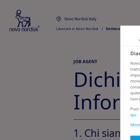
Novo Nordisk Italy
Lavorare in Novo Nordisk
  /  
Dichiarazione di co
Dia
JOB AGENT
Novo 
Dichia
tratt
impos
monit
conse
Informa
quest
tuoi 
Puoi 
qui
Mostr
1. Chi siamo