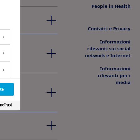
People in Health
Contatti e Privacy
Informazioni
rilevanti sui social
network e Internet
Informazioni
rilevanti per i
media
te