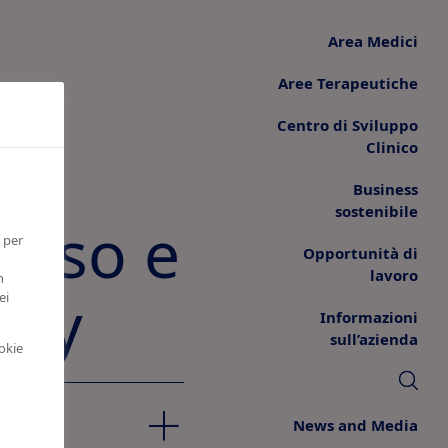
Area Medici
Aree Terapeutiche
Centro di Sviluppo
Clinico
Business
sostenibile
enso e
 per
Opportunità di
lavoro
n
acy
ei
Informazioni
sull’azienda
okie
News and Media