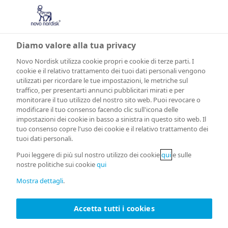
Diamo valore alla tua privacy
Novo Nordisk utilizza cookie propri e cookie di terze parti. I
cookie e il relativo trattamento dei tuoi dati personali vengono
utilizzati per ricordare le tue impostazioni, le metriche sul
POSIZIONE
traffico, per presentarti annunci pubblicitari mirati e per
monitorare il tuo utilizzo del nostro sito web. Puoi revocare o
modificare il tuo consenso facendo clic sull'icona delle
Descrizione del lavoro
impostazioni dei cookie in basso a sinistra in questo sito web. Il
tuo consenso copre l'uso dei cookie e il relativo trattamento dei
tuoi dati personali.
Puoi leggere di più sul nostro utilizzo dei cookie
qui
e sulle
Print
Invia a messaggio di posta
nostre politiche sui cookie
qui
job
elettronica
Mostra dettagli
.
Accetta tutti i cookies
Posizione